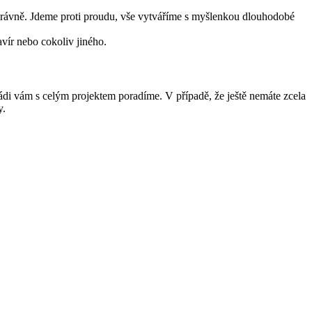
e správně. Jdeme proti proudu, vše vytváříme s myšlenkou dlouhodobé
avír nebo cokoliv jiného.
di vám s celým projektem poradíme. V případě, že ještě nemáte zcela
y.