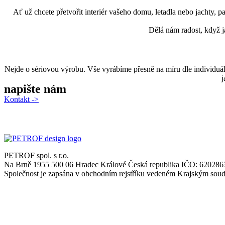
Ať už chcete přetvořit interiér vašeho domu, letadla nebo jachty, 
Dělá nám radost, když ja
Nejde o sériovou výrobu. Vše vyrábíme přesně na míru dle individuá
j
napište nám
Kontakt ->
PETROF spol. s r.o.
Na Brně 1955 500 06 Hradec Králové Česká republika IČO: 6202
Společnost je zapsána v obchodním rejstříku vedeném Krajským sou