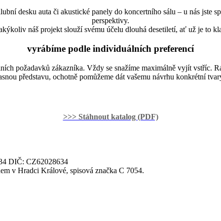
palubní desku auta či akustické panely do koncertního sálu – u nás jst
perspektivy.
kýkoliv náš projekt slouží svému účelu dlouhá desetiletí, ať už je to kl
vyrábíme podle individuálních preferencí
lních požadavků zákazníka. Vždy se snažíme maximálně vyjít vstříc. Rá
asnou představu, ochotně pomůžeme dát vašemu návrhu konkrétní tvar
>>> Stáhnout katalog (PDF)
8634 DIČ: CZ62028634
dem v Hradci Králové, spisová značka C 7054.