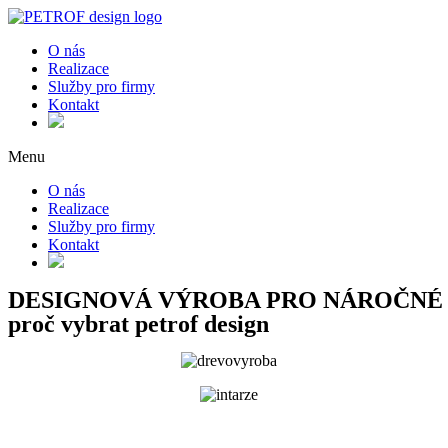
Skip
to
O nás
content
Realizace
Služby pro firmy
Kontakt
Menu
O nás
Realizace
Služby pro firmy
Kontakt
DESIGNOVÁ VÝROBA PRO NÁROČNÉ
proč vybrat petrof design